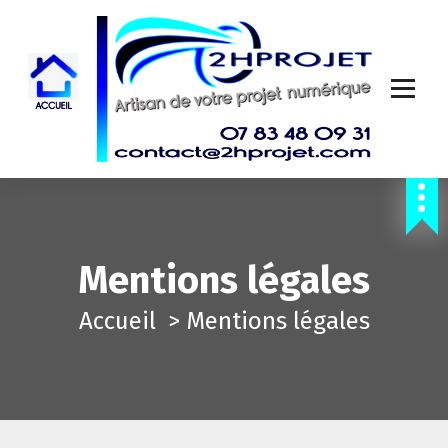
A
l
l
e
r
Artisan de votre projet numérique
a
u
c
Mentions légales
o
Accueil
>
Mentions légales
n
t
e